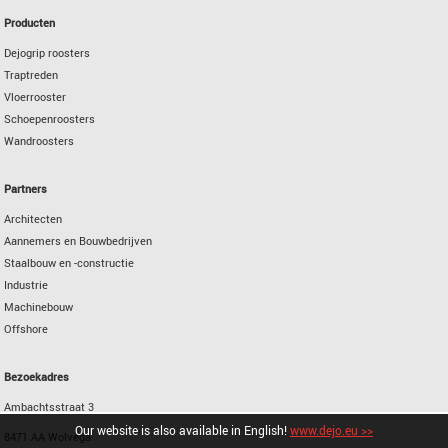
Producten
Dejogrip roosters
Traptreden
Vloerrooster
Schoepenroosters
Wandroosters
Partners
Architecten
Aannemers en Bouwbedrijven
Staalbouw en -constructie
Industrie
Machinebouw
Offshore
Bezoekadres
Ambachtsstraat 3
Our website is also available in English!
www.dejo.eu >>
8471 AA Wolvega