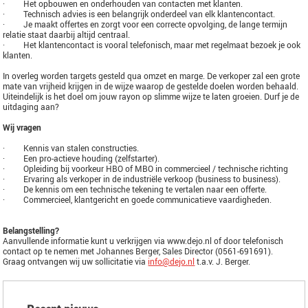
· Het opbouwen en onderhouden van contacten met klanten.
· Technisch advies is een belangrijk onderdeel van elk klantencontact.
· Je maakt offertes en zorgt voor een correcte opvolging, de lange termijn
relatie staat daarbij altijd centraal.
· Het klantencontact is vooral telefonisch, maar met regelmaat bezoek je ook
klanten.
In overleg worden targets gesteld qua omzet en marge. De verkoper zal een grote
mate van vrijheid krijgen in de wijze waarop de gestelde doelen worden behaald.
Uiteindelijk is het doel om jouw rayon op slimme wijze te laten groeien. Durf je de
uitdaging aan?
Wij vragen
· Kennis van stalen constructies.
· Een pro-actieve houding (zelfstarter).
· Opleiding bij voorkeur HBO of MBO in commercieel / technische richting
· Ervaring als verkoper in de industriële verkoop (business to business).
· De kennis om een technische tekening te vertalen naar een offerte.
· Commercieel, klantgericht en goede communicatieve vaardigheden.
Belangstelling?
Aanvullende informatie kunt u verkrijgen via www.dejo.nl of door telefonisch
contact op te nemen met Johannes Berger, Sales Director (0561-691691).
Graag ontvangen wij uw sollicitatie via
info@dejo.nl
t.a.v. J. Berger.