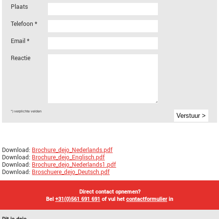
Plaats
Telefoon *
Email *
Reactie
*) verplichte velden
Download:
Brochure_dejo_Nederlands.pdf
Download:
Brochure_dejo_Englisch.pdf
Download:
Brochure_dejo_Nederlands1.pdf
Download:
Broschuere_dejo_Deutsch.pdf
Direct contact opnemen?
Bel
+31(0)561 691 691
of vul het
contactformulier
in
Dit is dejo