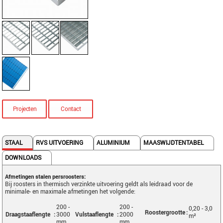
Projecten
Contact
STAAL
RVS UITVOERING
ALUMINIUM
MAASWIJDTENTABEL
DOWNLOADS
Afmetingen stalen persroosters:
Bij roosters in thermisch verzinkte uitvoering geldt als leidraad voor de
minimale- en maximale afmetingen het volgende:
200 -
200 -
0,20 - 3,0
Roostergrootte
:
Draagstaaflengte
:
3000
Vulstaaflengte
:
2000
m²
mm
mm