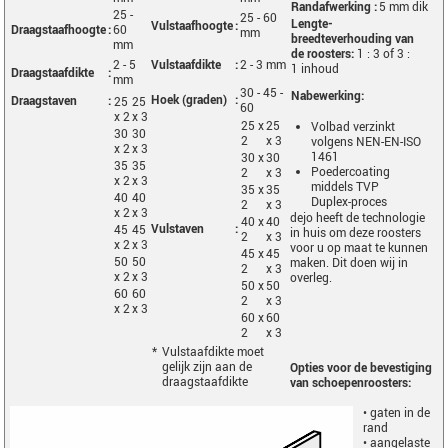
Randafwerking
:
5 mm dik
25 -
25 - 60
Lengte-
Vulstaafhoogte
:
Draagstaafhoogte
:
60
mm
breedteverhouding van
mm
de roosters:
1 : 3 of 3 :
2 - 5
Vulstaafdikte
:
2 - 3 mm
1 inhoud
Draagstaafdikte
:
mm
30 - 45 -
Nabewerking:
Hoek (graden)
:
Draagstaven
:
25
25
60
x 2
x 3
25 x
25
Volbad verzinkt
30
30
2
x 3
volgens NEN-EN-ISO
x 2
x 3
1461
30 x
30
35
35
Poedercoating
2
x 3
x 2
x 3
middels TVP
35 x
35
40
40
Duplex-proces
2
x 3
x 2
x 3
dejo heeft de technologie
40 x
40
Vulstaven
:
45
45
in huis om deze roosters
2
x 3
x 2
x 3
voor u op maat te kunnen
45 x
45
50
50
maken. Dit doen wij in
2
x 3
x 2
x 3
overleg.
50 x
50
60
60
2
x 3
x 2
x 3
60 x
60
2
x 3
*
Vulstaafdikte moet
gelijk zijn aan de
Opties voor de bevestiging
draagstaafdikte
van schoepenroosters:
• gaten in de
rand
• aangelaste