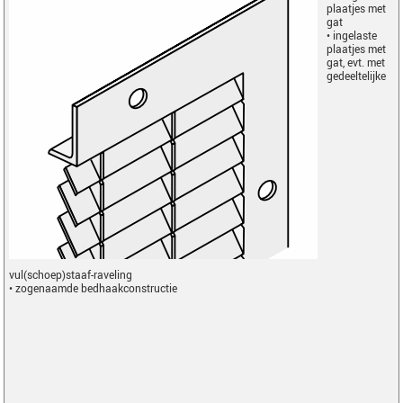
plaatjes met
gat
• ingelaste
plaatjes met
gat, evt. met
gedeeltelijke
vul(schoep)staaf-raveling
• zogenaamde bedhaakconstructie