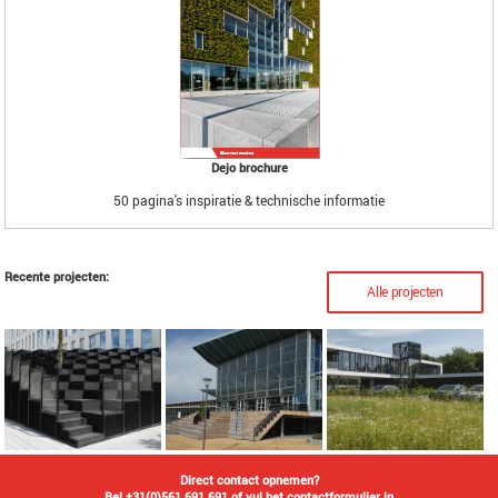
Dejo brochure
50 pagina's inspiratie & technische informatie
Recente projecten:
Alle projecten
Staal met hout, een
Roosters rondom
Escher-look met roosters
duurzame combinatie
luchtbehandeling
Direct contact opnemen?
Bel
+31(0)561 691 691
of vul het
contactformulier
in