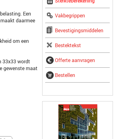
Sterkteberekening
belasting. Een
Vakbegrippen
n maakt daarmee
Bevestigingsmiddelen
jkheid om een
Bestektekst
Offerte aanvragen
n 33x33 wordt
lke gewenste maat
Bestellen