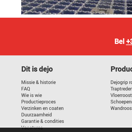
Bel
+
Dit is dejo
Produ
Missie & historie
Dejogrip r
FAQ
Traptrede
Wie is wie
Vloerroost
Productieproces
Schoepenr
Verzinken en coaten
Wandroos
Duurzaamheid
Garantie & condities
Vacatures