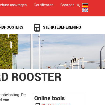
chure aanvragen
Certificaten
Contact
NDROOSTERS
STERKTEBEREKENING
RD ROOSTER
oopbelasting. De
Online tools
el van