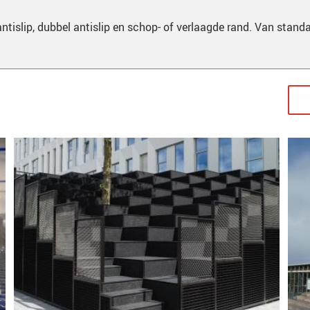
tislip, dubbel antislip en schop- of verlaagde rand. Van stan
Escher-look met roosters