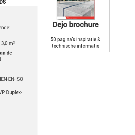
DS
Dejo brochure
ende:
50 pagina's inspiratie &
- 3,0 m²
technische informatie
van de
d
 NEN-EN-ISO
VP Duplex-