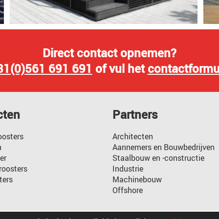
Direct contact opnemen?
31(0)561 691 691
of vul het
contactformu
cten
Partners
oosters
Architecten
n
Aannemers en Bouwbedrijven
er
Staalbouw en -constructie
oosters
Industrie
ters
Machinebouw
Offshore