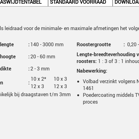
ASWIJDTENTABEL
STANDAARD VOORRAAD
DOWNLOA
 als leidraad voor de minimale- en maximale afmetingen het volg
lengte
:
140 - 3000 mm
Roostergrootte
:
0,20 
Lengte-breedteverhouding 
fhoogte
:
20 - 60 mm
roosters:
1 : 3 of 3 : 1 inhou
dikte
:
2 - 3 mm
Nabewerking:
10 x 2*
10 x 3
Volbad verzinkt volgens
en
:
12 x 3
12 x 3
1461
ikelijk bij draagstaven t/m 3mm
Poedercoating middels T
proces