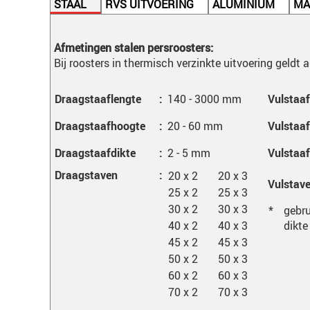
STAAL
RVS UITVOERING
ALUMINIUM
MA
Afmetingen stalen persroosters:
Bij roosters in thermisch verzinkte uitvoering geldt
Draagstaaflengte
:
140 - 3000 mm
Vulstaaf
Draagstaafhoogte
:
20 - 60 mm
Vulstaa
Draagstaafdikte
:
2 - 5 mm
Vulstaaf
Draagstaven
:
20 x 2
20 x 3
Vulstav
25 x 2
25 x 3
30 x 2
30 x 3
*
gebru
40 x 2
40 x 3
dikte
45 x 2
45 x 3
50 x 2
50 x 3
60 x 2
60 x 3
70 x 2
70 x 3