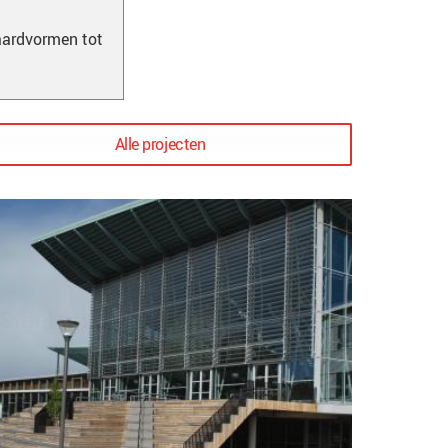
daardvormen tot
Alle projecten
Staal met hout, een duurzame
combinatie