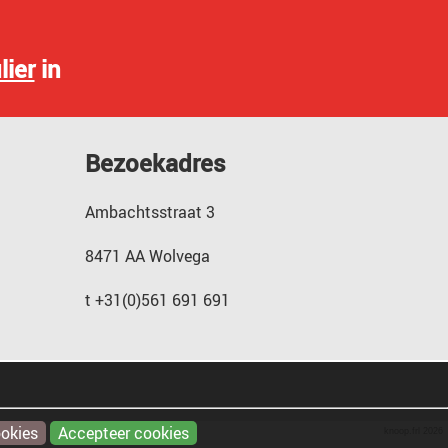
lier
in
Bezoekadres
Ambachtsstraat 3
8471 AA Wolvega
t +31(0)561 691 691
okies
Accepteer cookies
knoop.frl
2026