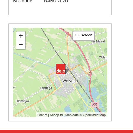
BIC code
RABONL2U
+
Full screen
−
Leaflet
|
Knoop.frl
| Map data ©
OpenStreetMap