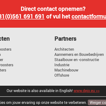
Direct contact opnemen?
31(0)561 691 691
of vul het
contactformu
cten
Partners
oosters
Architecten
n
Aannemers en Bouwbedrijven
er
Staalbouw en -constructie
oosters
Industrie
ters
Machinebouw
Offshore
Our website is also available in English!
www.dejo.eu >>
ies om jouw ervaring op onze website te verbeteren.
Weiger co