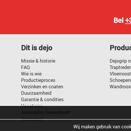
Bel
+
Dit is dejo
Produ
Missie & historie
Dejogrip r
FAQ
Traptrede
Wie is wie
Vloerroost
Productieproces
Schoepenr
Verzinken en coaten
Wandroos
Duurzaamheid
Garantie & condities
Vacatures
Aanmelden nieuwsbrief
Disclaimer
Wij maken gebruik van cook