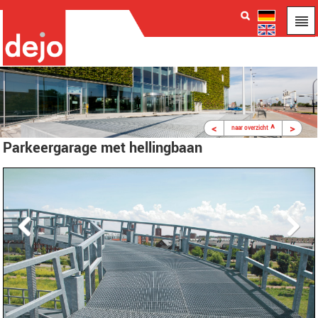
<
^
>
naar overzicht
Parkeergarage met hellingbaan