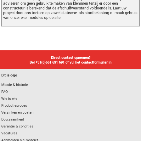
adviseren om geen gebruik te maken van klemmen tenzij er door een
constructeur is berekend dat de afschuifweerstand voldoende is. Laat uw
project door ons toetsen op zowel statische- als stootbelasting of maak gebruik
van onze rekenmodules op de site.
Direct contact opnemen?
Bel
+31(0)561 691 691
of vul het
contactformulier
in
Dit is dejo
Missie & historie
FAQ
Wie is wie
Productieproces
Verzinken en coaten
Duurzaamheid
Garantie & condities
Vacatures
Aanmelden nieuwsbrief