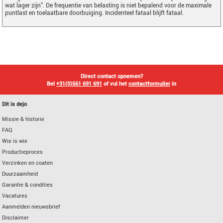
wat lager zijn”. De frequentie van belasting is niet bepalend voor de maximale
puntlast en toelaatbare doorbuiging. Incidenteel fataal blijft fataal.
Direct contact opnemen?
Bel
+31(0)561 691 691
of vul het
contactformulier
in
Dit is dejo
Missie & historie
FAQ
Wie is wie
Productieproces
Verzinken en coaten
Duurzaamheid
Garantie & condities
Vacatures
Aanmelden nieuwsbrief
Disclaimer