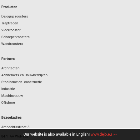
Producten
Dejogrip roosters
Traptreden
Vloerrooster
Schoepenroosters
Wandroosters
Partners
Architecten
Aannemers en Bouwbedrijven
Staalbouw en -constructie
Industrie
Machinebouw
Offshore
Bezoekadres
Ambachtsstraat 3
Our website is also available in English!
www.dejo.eu >>
8471 AA Wolvega