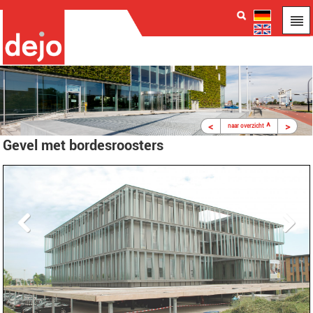
<
^
>
naar overzicht
Gevel met bordesroosters