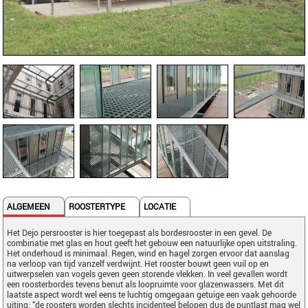
ALGEMEEN
ROOSTERTYPE
LOCATIE
Het Dejo persrooster is hier toegepast als bordesrooster in een gevel. De
combinatie met glas en hout geeft het gebouw een natuurlijke open uitstraling.
Het onderhoud is minimaal. Regen, wind en hagel zorgen ervoor dat aanslag
na verloop van tijd vanzelf verdwijnt. Het rooster bouwt geen vuil op en
uitwerpselen van vogels geven geen storende vlekken. In veel gevallen wordt
een roosterbordes tevens benut als loopruimte voor glazenwassers. Met dit
laatste aspect wordt wel eens te luchtig omgegaan getuige een vaak gehoorde
uiting: “de roosters worden slechts incidenteel belopen dus de puntlast mag wel