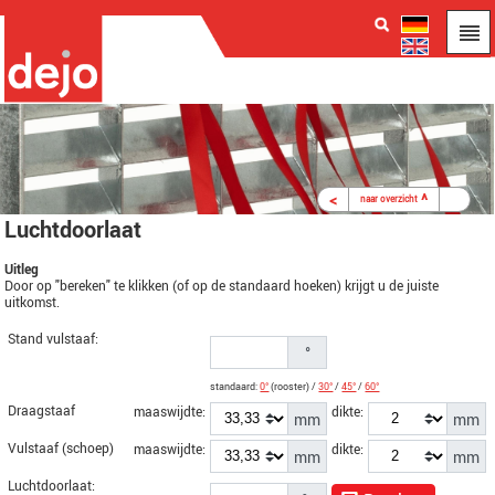
<
^
>
naar overzicht
Luchtdoorlaat
Uitleg
Door op "bereken" te klikken (of op de standaard hoeken) krijgt u de juiste
uitkomst.
Stand vulstaaf:
°
standaard:
0°
(rooster) /
30°
/
45°
/
60°
Draagstaaf
maaswijdte:
dikte:
mm
mm
Vulstaaf (schoep)
maaswijdte:
dikte:
mm
mm
Luchtdoorlaat: