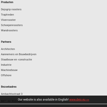
Producten
Dejogrip roosters
Traptreden
Vloerrooster
Schoepenroosters
Wandroosters
Partners
Architecten
Aannemers en Bouwbedrijven
Staalbouw en -constructie
Industrie
Machinebouw
Offshore
Bezoekadres
Ambachtsstraat 3
Our website is also available in English!
www.dejo.eu >>
8471 AA Wolvega