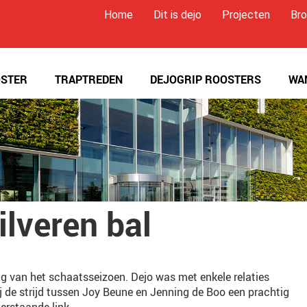
Home
Dit is dejo
Projecten
Bro
STER
TRAPTREDEN
DEJOGRIP ROOSTERS
WA
ilveren bal
ting van het schaatsseizoen. Dejo was met enkele relaties
de strijd tussen Joy Beune en Jenning de Boo een prachtig