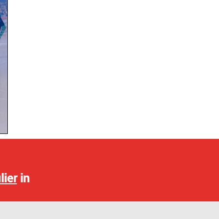
lier
in