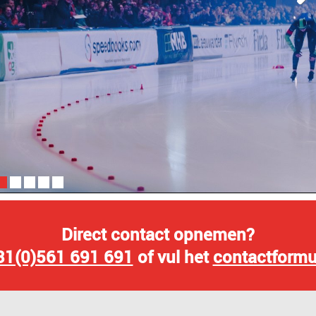
Direct contact opnemen?
31(0)561 691 691
of vul het
contactformu