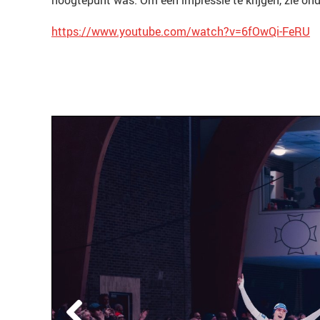
hoogtepunt was. Om een impressie te krijgen, zie on
https://www.youtube.com/watch?v=6fOwQi-FeRU