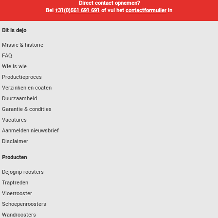
Direct contact opnemen?
Bel
+31(0)561 691 691
of vul het
contactformulier
in
Dit is dejo
Missie & historie
FAQ
Wie is wie
Productieproces
Verzinken en coaten
Duurzaamheid
Garantie & condities
Vacatures
Aanmelden nieuwsbrief
Disclaimer
Producten
Dejogrip roosters
Traptreden
Vloerrooster
Schoepenroosters
Wandroosters