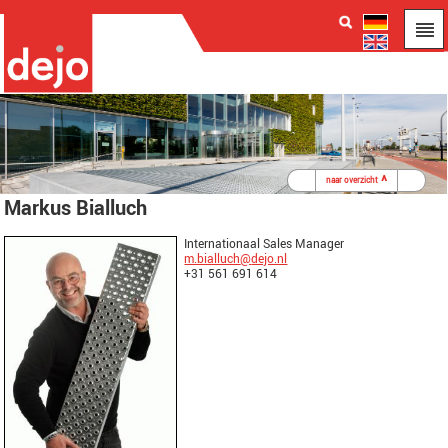
<
^
>
naar overzicht
Markus Bialluch
Internationaal Sales Manager
m.bialluch
@
dejo.nl
+31 561 691 614