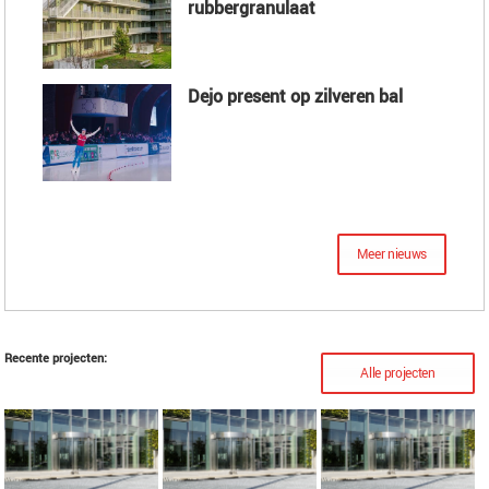
rubbergranulaat
Dejo present op zilveren bal
Meer nieuws
Recente projecten:
Alle projecten
Roosters voor de
procesindustrie
Escher-look met roosters
Logo van strekmetaal