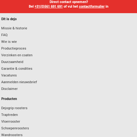
Direct contact opnemen?
Bel
+31(0)561 691 691
of vul het
contactformulier
in
Dit is dejo
Missie & historie
FAQ
Wie is wie
Productieproces
Verzinken en coaten
Duurzaamheid
Garantie & condities
Vacatures
Aanmelden nieuwsbrief
Disclaimer
Producten
Dejogrip roosters
Traptreden
Vloerrooster
Schoepenroosters
Wandroosters