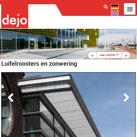
<
^
>
naar overzicht
Luifelroosters en zonwering