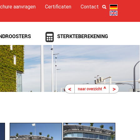
chure aanvragen
Certificaten
Contact
NDROOSTERS
STERKTEBEREKENING
<
^
>
naar overzicht