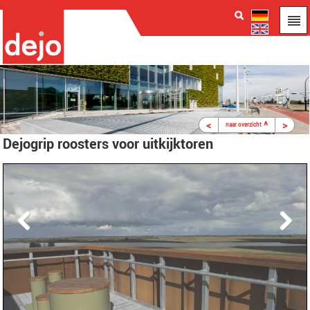
<
^
>
naar overzicht
Dejogrip roosters voor uitkijktoren