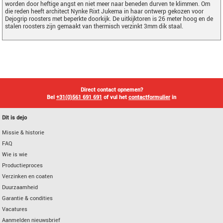
worden door heftige angst en niet meer naar beneden durven te klimmen. Om
die reden heeft architect Nynke Rixt Jukema in haar ontwerp gekozen voor
Dejogrip roosters met beperkte doorkijk. De uitkijktoren is 26 meter hoog en de
stalen roosters zijn gemaakt van thermisch verzinkt 3mm dik staal.
Direct contact opnemen?
Bel
+31(0)561 691 691
of vul het
contactformulier
in
Dit is dejo
Missie & historie
FAQ
Wie is wie
Productieproces
Verzinken en coaten
Duurzaamheid
Garantie & condities
Vacatures
Aanmelden nieuwsbrief