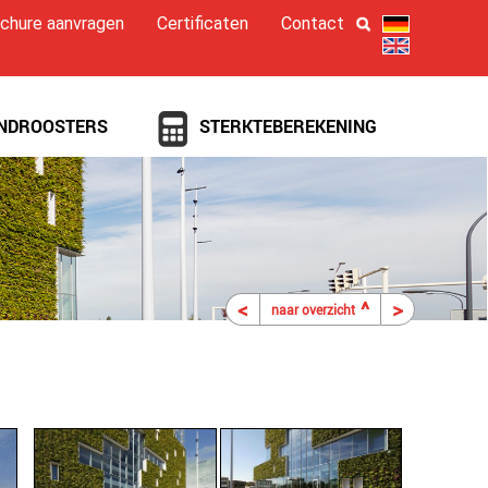
chure aanvragen
Certificaten
Contact
NDROOSTERS
STERKTEBEREKENING
<
^
>
naar overzicht