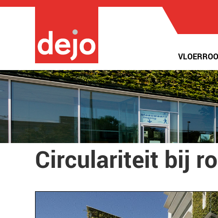
VLOERROO
Circulariteit bij r